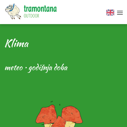
Klima
meteo • godišnja doba