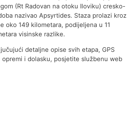
ugom (Rt Radovan na otoku Iloviku) cresko-
 doba nazivao Apsyrtides. Staza prolazi kroz
ne oko 149 kilometara, podijeljena u 11
etara visinske razlike.
ljučujući detaljne opise svih etapa, GPS
o opremi i dolasku, posjetite službenu web