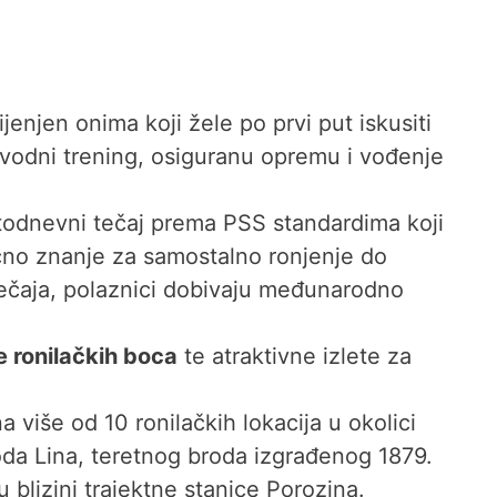
jenjen onima koji žele po prvi put iskusiti
 uvodni trening, osiguranu opremu i vođenje
todnevni tečaj prema PSS standardima koji
ično znanje za samostalno ronjenje do
ečaja, polaznici dobivaju međunarodno
e ronilačkih boca
te atraktivne izlete za
na više od 10 ronilačkih lokacija u okolici
roda Lina, teretnog broda izgrađenog 1879.
 blizini trajektne stanice Porozina.