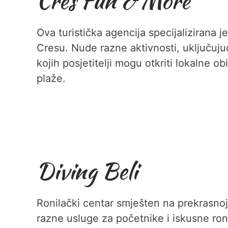
Cres Fun & More
Ova turistička agencija specijalizirana j
Cresu. Nude razne aktivnosti, uključuju
kojih posjetitelji mogu otkriti lokalne ob
plaže.
Diving Beli
Ronilački centar smješten na prekrasnoj
razne usluge za početnike i iskusne ro