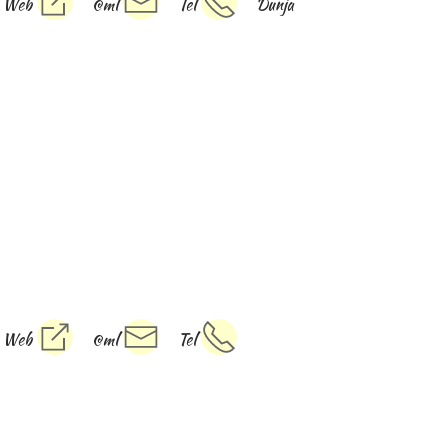
Web
@ml
Tel
Dunja
Web
@ml
Tel