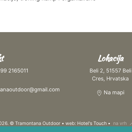
t
Lokacija
99 2165011
Beli 2, 51557 Beli
Cres, Hrvatska
tanaoutdoor@gmail.com
Na mapi
026. © Tramontana Outdoor • web:
Hotel's Touch
•
na vrh