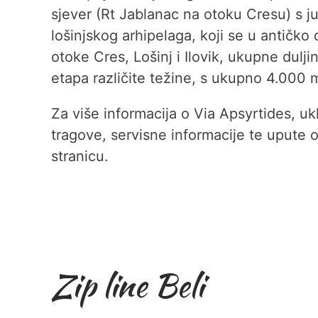
sjever (Rt Jablanac na otoku Cresu) s j
lošinjskog arhipelaga, koji se u antičko
otoke Cres, Lošinj i Ilovik, ukupne dulji
etapa različite težine, s ukupno 4.000 m
Za više informacija o Via Apsyrtides, uk
tragove, servisne informacije te upute 
stranicu.
Zip line Beli