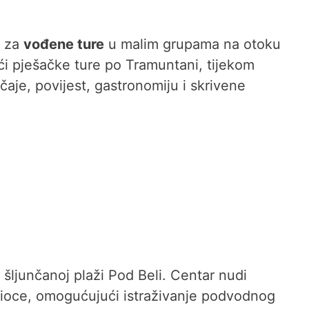
e za
vođene ture
u malim grupama na otoku
ći pješačke ture po Tramuntani, tijekom
ičaje, povijest, gastronomiju i skrivene
 šljunčanoj plaži Pod Beli. Centar nudi
nioce, omogućujući istraživanje podvodnog