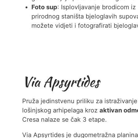
Foto sup
: Isplovljavanje brodicom iz
prirodnog staništa bjeloglavih supova
možete vidjeti i fotografirati bjelogl
Via Apsyrtides
Pruža jedinstvenu priliku za istraživanj
lošinjskog arhipelaga kroz
aktivan odmo
Cresa nalaze se čak 3 etape.
Via Apsyrtides je dugometražna planinar