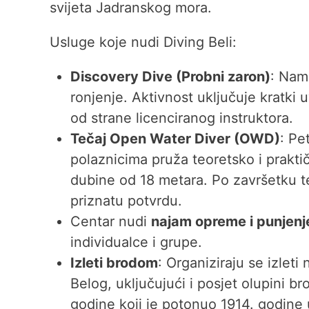
svijeta Jadranskog mora.
Usluge koje nudi Diving Beli:
Discovery Dive (Probni zaron)
: Nami
ronjenje. Aktivnost uključuje kratki
od strane licenciranog instruktora.
Tečaj Open Water Diver (OWD)
: Pe
polaznicima pruža teoretsko i prakt
dubine od 18 metara. Po završetku t
priznatu potvrdu.
Centar nudi
najam opreme i punjenj
individualce i grupe.
Izleti brodom
: Organiziraju se izleti 
Belog, uključujući i posjet olupini b
godine koji je potonuo 1914. godine u