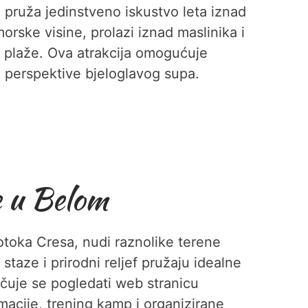
om pruža jedinstveno iskustvo leta iznad
rske visine, prolazi iznad maslinika i
u plaže. Ova atrakcija omogućuje
z perspektive bjeloglavog supa.
e u Belom
otoka Cresa, nudi raznolike terene
taze i prirodni reljef pružaju idealne
učuje se pogledati web stranicu
macije, trening kamp i organizirane