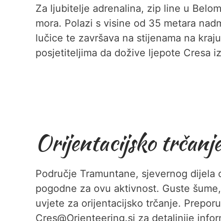
Za ljubitelje adrenalina, zip line u Bel
mora. Polazi s visine od 35 metara nadmo
lučice te završava na stijenama na kraj
posjetiteljima da dožive ljepote Cresa i
Orijentacijsko trčanj
Područje Tramuntane, sjevernog dijela 
pogodne za ovu aktivnost. Guste šume, s
uvjete za orijentacijsko trčanje. Prepor
Cres@Orienteering.si za detaljnije infor