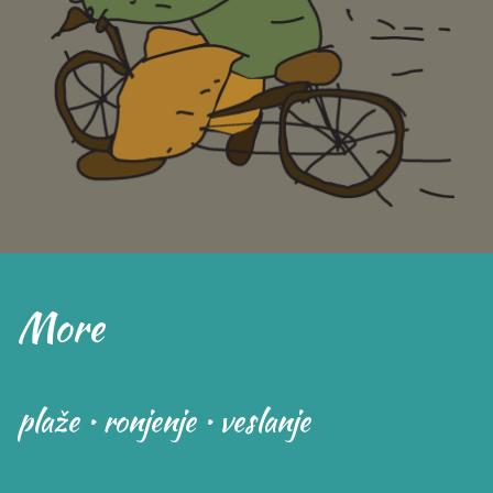
More
plaže • ronjenje • veslanje